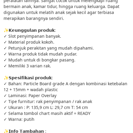
peralatan lainnya. Sangat cocok untuk melengkapi ruang 
bermain anak, kamar tidur, hingga ruang keluarga. Dapat 
digunakan untuk melatih anak sejak kecil agar terbiasa 
merapikan barangnya sendiri.

✨𝗞𝗲𝘂𝗻𝗴𝗴𝘂𝗹𝗮𝗻 𝗽𝗿𝗼𝗱𝘂𝗸:

✓ Slot penyimpanan banyak.

✓ Material produk kokoh.

✓ Petunjuk perakitan yang mudah dipahami.

✓ Warna produk tidak mudah pudar.

✓ Mudah untuk di bongkar pasang.

✓ Memiliki 3 varian rak.

✨𝗦𝗽𝗲𝘀𝗶𝗳𝗶𝗸𝗮𝘀𝗶 𝗽𝗿𝗼𝗱𝘂𝗸:

✓ Bahan: Particle Board grade A dengan kombinasi ketebalan 
12 + 15mm + wadah plastic

✓ Laminasi: Paper Overlay

✓ Tipe furnitur: rak penyimpanan / rak anak

✓ Ukuran : P: 135,9 cm L: 29,7 cm T: 54 cm

✓ Selama tombol chart masih aktif = READY

✓ Warna: putih

✨𝗜𝗻𝗳𝗼 𝗧𝗮𝗺𝗯𝗮𝗵𝗮𝗻 :
