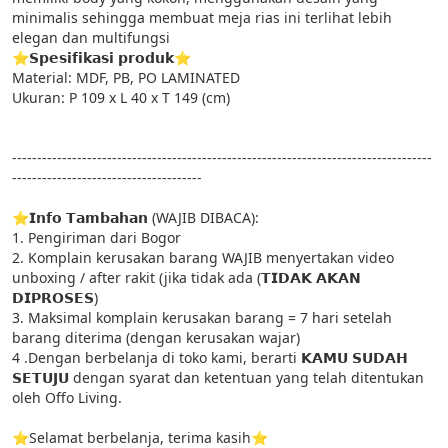
minimalis sehingga membuat meja rias ini terlihat lebih 
elegan dan multifungsi

⭐𝗦𝗽𝗲𝘀𝗶𝗳𝗶𝗸𝗮𝘀𝗶 𝗽𝗿𝗼𝗱𝘂𝗸⭐

Material: MDF, PB, PO LAMINATED

Ukuran: P 109 x L 40 x T 149 (cm)

------------------------------------------------------------------------------------
--------------------------------------

⭐𝗜𝗻𝗳𝗼 𝗧𝗮𝗺𝗯𝗮𝗵𝗮𝗻 (WAJIB DIBACA):

1. Pengiriman dari Bogor

2. Komplain kerusakan barang WAJIB menyertakan video 
unboxing / after rakit (jika tidak ada (𝗧𝗜𝗗𝗔𝗞 𝗔𝗞𝗔𝗡 
𝗗𝗜𝗣𝗥𝗢𝗦𝗘𝗦)

3. Maksimal komplain kerusakan barang = 7 hari setelah 
barang diterima (dengan kerusakan wajar)

4 .Dengan berbelanja di toko kami, berarti 𝗞𝗔𝗠𝗨 𝗦𝗨𝗗𝗔𝗛 
𝗦𝗘𝗧𝗨𝗝𝗨 dengan syarat dan ketentuan yang telah ditentukan 
oleh Offo Living.

⭐Selamat berbelanja, terima kasih⭐